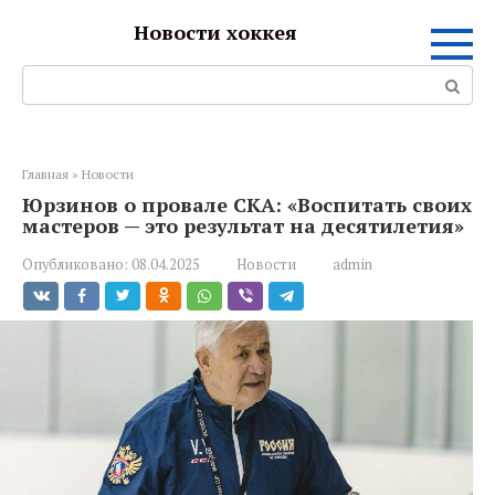
Перейти
Новости хоккея
к
контенту
Поиск:
Главная
»
Новости
Юрзинов о провале СКА: «Воспитать своих
мастеров — это результат на десятилетия»
Опубликовано:
08.04.2025
Новости
admin