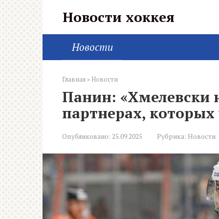
Перейти
Новости хоккея
к
контенту
Новости
Главная
»
Новости
Панин: «Хмелевски 
партнерах, которых 
Опубликовано:
25.09.2025
Рубрика:
Новости