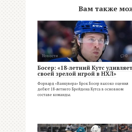
Вам также мо
Новости
0
Босер: «18-летний Кутс удивляе
своей зрелой игрой в НХЛ»
Форвард «Ванкувера» Брок Босер высоко оценил
дебют 18-летнего Брейдена Кутса в основном
составе команды.