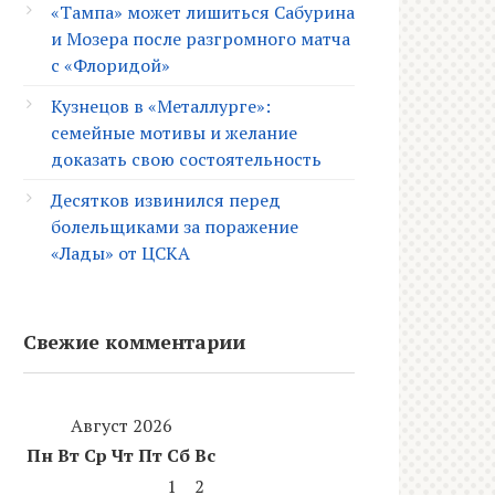
«Тампа» может лишиться Сабурина
и Мозера после разгромного матча
с «Флоридой»
Кузнецов в «Металлурге»:
семейные мотивы и желание
доказать свою состоятельность
Десятков извинился перед
болельщиками за поражение
«Лады» от ЦСКА
Свежие комментарии
Август 2026
Пн
Вт
Ср
Чт
Пт
Сб
Вс
1
2