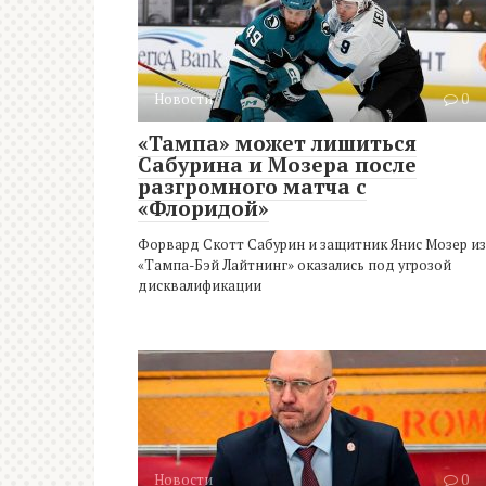
Новости
0
«Тампа» может лишиться
Сабурина и Мозера после
разгромного матча с
«Флоридой»
Форвард Скотт Сабурин и защитник Янис Мозер из
«Тампа-Бэй Лайтнинг» оказались под угрозой
дисквалификации
Новости
0