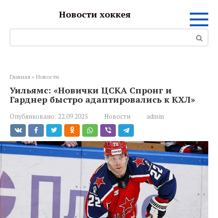
Перейти
Новости хоккея
к
контенту
Поиск:
Главная
»
Новости
Уильямс: «Новички ЦСКА Спронг и
Гарднер быстро адаптировались к КХЛ»
Опубликовано:
22.09.2025
Новости
admin