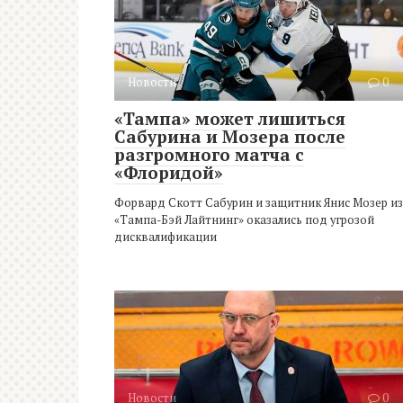
Новости
0
«Тампа» может лишиться
Сабурина и Мозера после
разгромного матча с
«Флоридой»
Форвард Скотт Сабурин и защитник Янис Мозер из
«Тампа-Бэй Лайтнинг» оказались под угрозой
дисквалификации
Новости
0