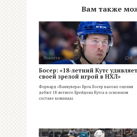
Вам также мо
Новости
0
Босер: «18-летний Кутс удивляе
своей зрелой игрой в НХЛ»
Форвард «Ванкувера» Брок Босер высоко оценил
дебют 18-летнего Брейдена Кутса в основном
составе команды.