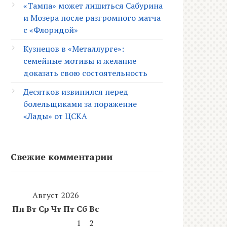
«Тампа» может лишиться Сабурина
и Мозера после разгромного матча
с «Флоридой»
Кузнецов в «Металлурге»:
семейные мотивы и желание
доказать свою состоятельность
Десятков извинился перед
болельщиками за поражение
«Лады» от ЦСКА
Свежие комментарии
Август 2026
Пн
Вт
Ср
Чт
Пт
Сб
Вс
1
2