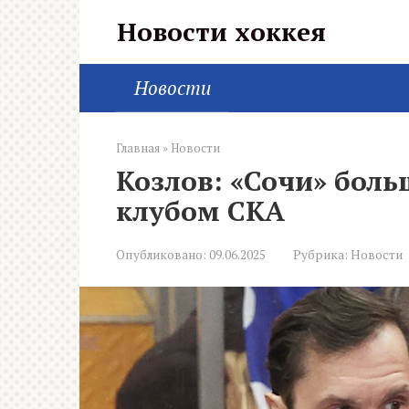
Перейти
Новости хоккея
к
контенту
Новости
Главная
»
Новости
Козлов: «Сочи» боль
клубом СКА
Опубликовано:
09.06.2025
Рубрика:
Новости