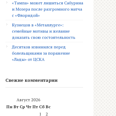
«Тампа» может лишиться Сабурина
и Мозера после разгромного матча
с «Флоридой»
Кузнецов в «Металлурге»:
семейные мотивы и желание
доказать свою состоятельность
Десятков извинился перед
болельщиками за поражение
«Лады» от ЦСКА
Свежие комментарии
Август 2026
Пн
Вт
Ср
Чт
Пт
Сб
Вс
1
2