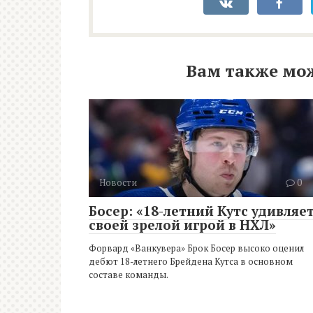
Вам также мо
Новости
0
Босер: «18-летний Кутс удивляе
своей зрелой игрой в НХЛ»
Форвард «Ванкувера» Брок Босер высоко оценил
дебют 18-летнего Брейдена Кутса в основном
составе команды.