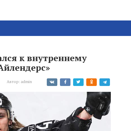
лся к внутреннему
«Айлендерс»
Автор:
admin