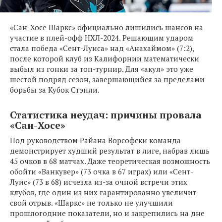
«Сан-Хосе Шаркс» официально лишились шансов на
участие в плей-офф НХЛ-2024. Решающим ударом
стала победа «Сент-Луиса» над «Анахаймом» (7:2),
после которой клуб из Калифорнии математически
выбыл из гонки за топ-турнир. Для «акул» это уже
шестой подряд сезон, завершающийся за пределами
борьбы за Кубок Стэнли.
Статистика неудач: причины провала
«Сан-Хосе»
Под руководством Райана Ворсофски команда
демонстрирует худший результат в лиге, набрав лишь
45 очков в 68 матчах. Даже теоретическая возможность
обойти «Ванкувер» (73 очка в 67 играх) или «Сент-
Луис» (73 в 68) исчезла из-за очной встречи этих
клубов, где один из них гарантированно увеличит
свой отрыв. «Шаркс» не только не улучшили
прошлогодние показатели, но и закрепились на дне