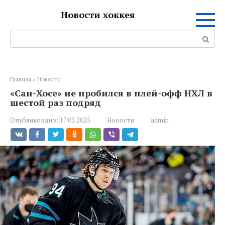
Перейти
Новости хоккея
к
контенту
Поиск:
Главная
»
Новости
«Сан-Хосе» не пробился в плей-офф НХЛ в
шестой раз подряд
Опубликовано:
17.03.2025
Новости
admin