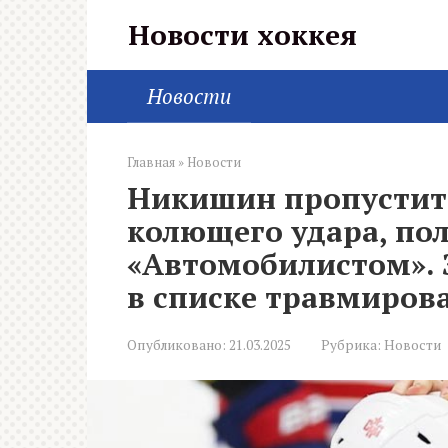
Перейти
Новости хоккея
к
контенту
Новости
Главная
»
Новости
Никишин пропустит 
колющего удара, пол
«Автомобилистом». 
в списке травмиров
Опубликовано:
21.03.2025
Рубрика:
Новости