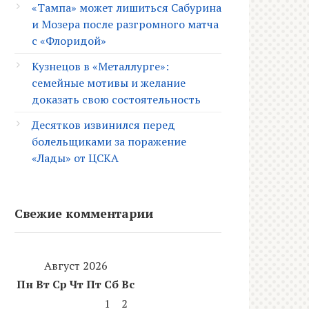
«Тампа» может лишиться Сабурина
и Мозера после разгромного матча
с «Флоридой»
Кузнецов в «Металлурге»:
семейные мотивы и желание
доказать свою состоятельность
Десятков извинился перед
болельщиками за поражение
«Лады» от ЦСКА
Свежие комментарии
Август 2026
Пн
Вт
Ср
Чт
Пт
Сб
Вс
1
2