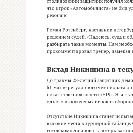
столкновений защитник получил кол
что игрок «Автомобилиста» не был уд
резонанс.
Роман Ротенберг, наставник петербу
решением судей. «Надеюсь, судьи о
разбирать такие моменты. Нам необх
прокомментировал тренер, намекая 
Вклад Никишина в тек
До травмы 28-летний защитник демо
61 матче регулярного чемпионата он 
показателе полезности «+19». Эти ст
одного из ключевых игроков обороны
Отсутствие Никишина станет испытан
высокие места в турнирной таблице.
готов компенсировать потерь важног