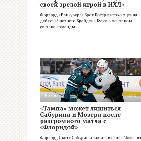
своей зрелой игрой в НХЛ»
Форвард «Ванкувера» Брок Босер высоко оценил
дебют 18-летнего Брейдена Кутса в основном
составе команды.
Новости
0
«Тампа» может лишиться
Сабурина и Мозера после
разгромного матча с
«Флоридой»
Форвард Скотт Сабурин и защитник Янис Мозер из