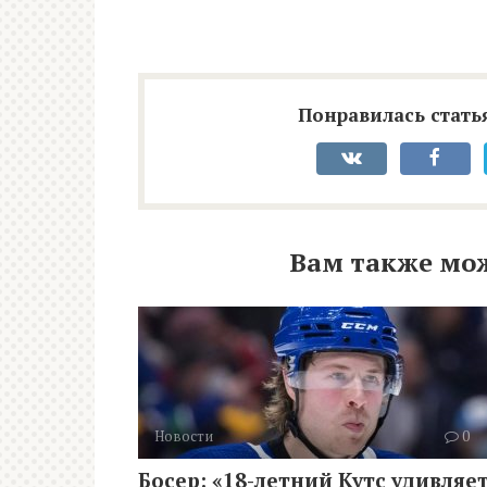
Понравилась статья
Вам также мо
Новости
0
Босер: «18-летний Кутс удивляе