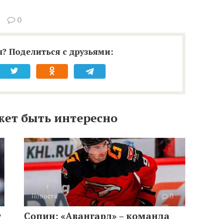
0
? Поделиться с друзьями:
жет быть интересно
Новости
0
т
Сопин: «Авангард» – команда