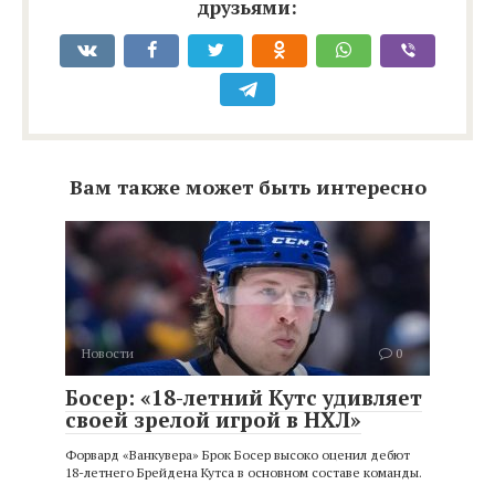
друзьями:
Вам также может быть интересно
Новости
0
Босер: «18-летний Кутс удивляет
своей зрелой игрой в НХЛ»
Форвард «Ванкувера» Брок Босер высоко оценил дебют
18-летнего Брейдена Кутса в основном составе команды.