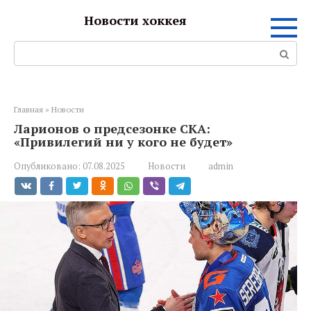
Перейти
Новости хоккея
к
контенту
Поиск:
Главная
»
Новости
Ларионов о предсезонке СКА:
«Привилегий ни у кого не будет»
Опубликовано:
07.08.2025
Новости
admin