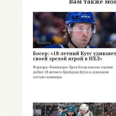
Вам также мо
Новости
0
Босер: «18-летний Кутс удивляе
своей зрелой игрой в НХЛ»
Форвард «Ванкувера» Брок Босер высоко оценил
дебют 18-летнего Брейдена Кутса в основном
составе команды.