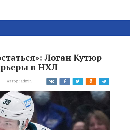
остаться»: Логан Кутюр
арьеры в НХЛ
Автор:
admin