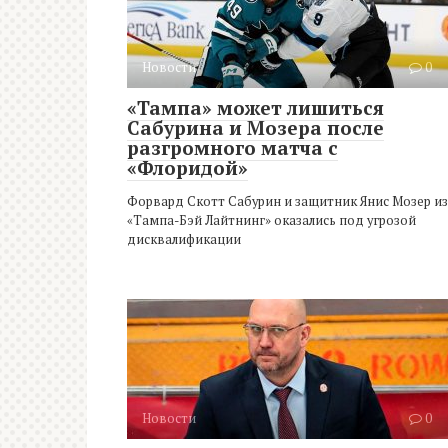
Новости
0
«Тампа» может лишиться
Сабурина и Мозера после
разгромного матча с
«Флоридой»
Форвард Скотт Сабурин и защитник Янис Мозер из
«Тампа-Бэй Лайтнинг» оказались под угрозой
дисквалификации
Новости
0