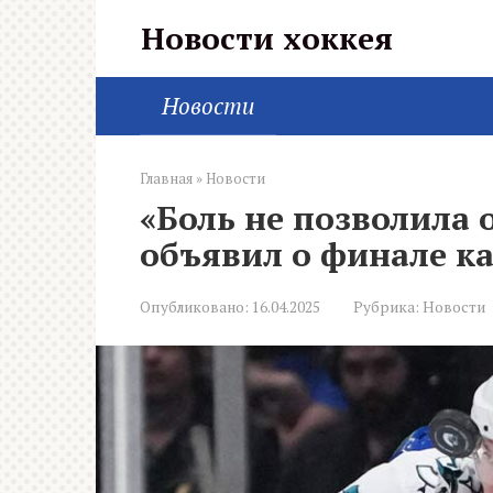
Перейти
Новости хоккея
к
контенту
Новости
Главная
»
Новости
«Боль не позволила 
объявил о финале к
Опубликовано:
16.04.2025
Рубрика:
Новости