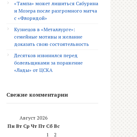
«Тампа» может лишиться Сабурина
и Мозера после разгромного матча
с «Флоридой»
Кузнецов в «Металлурге»:
семейные мотивы и желание
доказать свою состоятельность
Десятков извинился перед
болельщиками за поражение
«Лады» от ЦСКА
Свежие комментарии
Август 2026
Пн
Вт
Ср
Чт
Пт
Сб
Вс
1
2