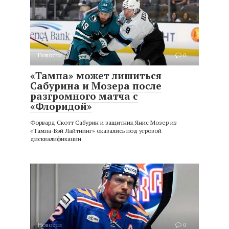
Новости
0
«Тампа» может лишиться
Сабурина и Мозера после
разгромного матча с
«Флоридой»
Форвард Скотт Сабурин и защитник Янис Мозер из
«Тампа-Бэй Лайтнинг» оказались под угрозой
дисквалификации
Новости
0