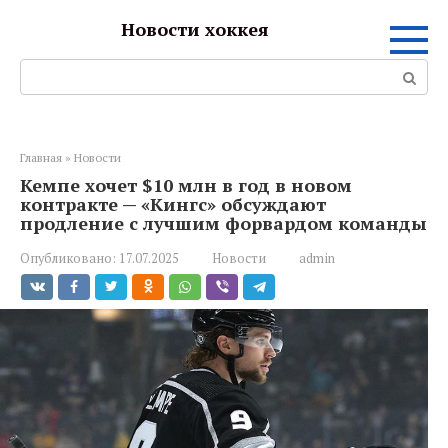
Перейти
Новости хоккея
к
контенту
Поиск:
Главная
»
Новости
Кемпе хочет $10 млн в год в новом
контракте — «Кингс» обсуждают
продление с лучшим форвардом команды
Опубликовано:
17.07.2025
Новости
admin