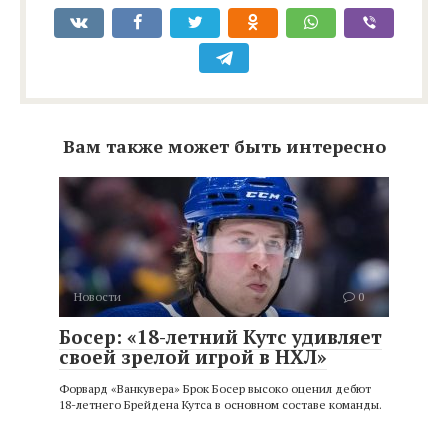
Вам также может быть интересно
Новости
0
Босер: «18-летний Кутс удивляет
своей зрелой игрой в НХЛ»
Форвард «Ванкувера» Брок Босер высоко оценил дебют
18-летнего Брейдена Кутса в основном составе команды.