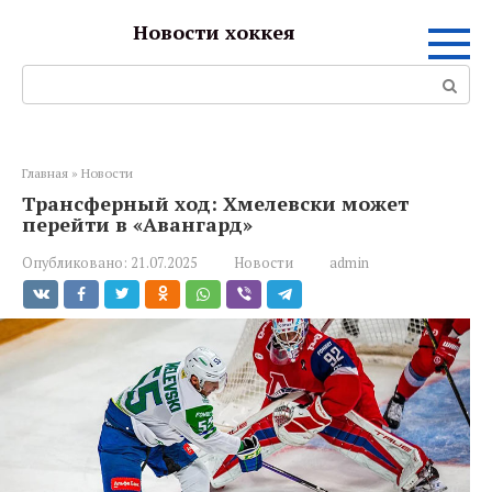
Перейти
Новости хоккея
к
контенту
Поиск:
Главная
»
Новости
Трансферный ход: Хмелевски может
перейти в «Авангард»
Опубликовано:
21.07.2025
Новости
admin