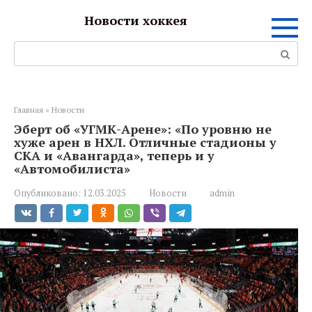
Перейти
Новости хоккея
к
контенту
Поиск:
Главная
»
Новости
Эберт об «УГМК-Арене»: «По уровню не
хуже арен в НХЛ. Отличные стадионы у
СКА и «Авангарда», теперь и у
«Автомобилиста»
Опубликовано:
12.03.2025
Новости
admin