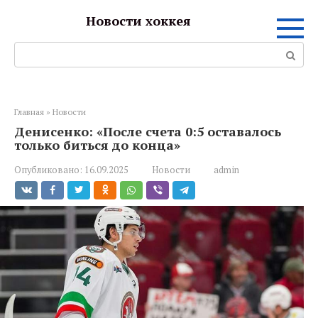
Перейти
Новости хоккея
к
контенту
Поиск:
Главная
»
Новости
Денисенко: «После счета 0:5 оставалось
только биться до конца»
Опубликовано:
16.09.2025
Новости
admin