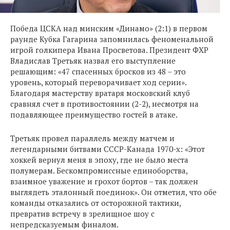
Победа ЦСКА над минским «Динамо» (2:1) в первом
раунде Кубка Гагарина запомнилась феноменальной
игрой голкипера Ивана Просветова. Президент ФХР
Владислав Третьяк назвал его выступление
решающим: «47 спасенных бросков из 48 – это
уровень, который переворачивает ход серии».
Благодаря мастерству вратаря московский клуб
сравнял счет в противостоянии (2-2), несмотря на
подавляющее преимущество гостей в атаке.
Третьяк провел параллель между матчем и
легендарными битвами СССР-Канада 1970-х: «Этот
хоккей вернул меня в эпоху, где не было места
полумерам. Бескомпромиссные единоборства,
взаимное уважение и грохот бортов – так должен
выглядеть эталонный поединок». Он отметил, что обе
команды отказались от осторожной тактики,
превратив встречу в зрелищное шоу с
непредсказуемым финалом.