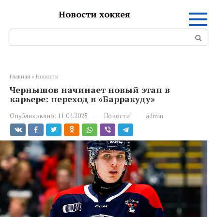
Перейти
Новости хоккея
к
контенту
Поиск:
Главная
»
Новости
Чернышов начинает новый этап в
карьере: переход в «Барракуду»
Опубликовано:
11.04.2025
Новости
admin