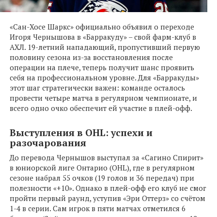
«Сан-Хосе Шаркс» официально объявил о переходе
Игоря Чернышова в «Барракуду» – свой фарм-клуб в
АХЛ. 19-летний нападающий, пропустивший первую
половину сезона из-за восстановления после
операции на плече, теперь получит шанс проявить
себя на профессиональном уровне. Для «Барракуды»
этот шаг стратегически важен: команде осталось
провести четыре матча в регулярном чемпионате, и
всего одно очко обеспечит ей участие в плей-офф.
Выступления в OHL: успехи и
разочарования
До перевода Чернышов выступал за «Сагино Спирит»
в юниорской лиге Онтарио (OHL), где в регулярном
сезоне набрал 55 очков (19 голов и 36 передач) при
полезности «+10». Однако в плей-офф его клуб не смог
пройти первый раунд, уступив «Эри Оттерз» со счётом
1-4 в серии. Сам игрок в пяти матчах отметился 6