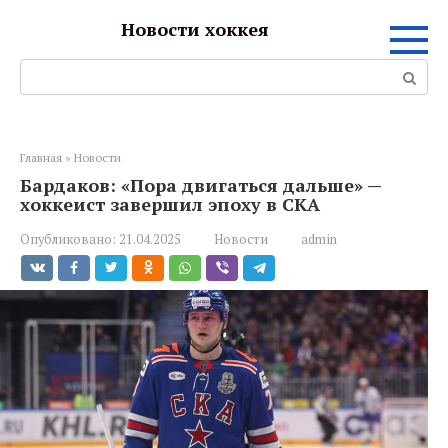
Перейти
Новости хоккея
к
контенту
Поиск:
Главная
»
Новости
Бардаков: «Пора двигаться дальше» —
хоккеист завершил эпоху в СКА
Опубликовано:
21.04.2025
Новости
admin