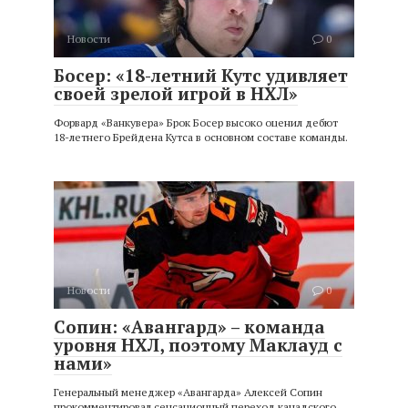
Новости
0
Босер: «18-летний Кутс удивляет
своей зрелой игрой в НХЛ»
Форвард «Ванкувера» Брок Босер высоко оценил дебют
18-летнего Брейдена Кутса в основном составе команды.
Новости
0
Сопин: «Авангард» – команда
уровня НХЛ, поэтому Маклауд с
нами»
Генеральный менеджер «Авангарда» Алексей Сопин
прокомментировал сенсационный переход канадского